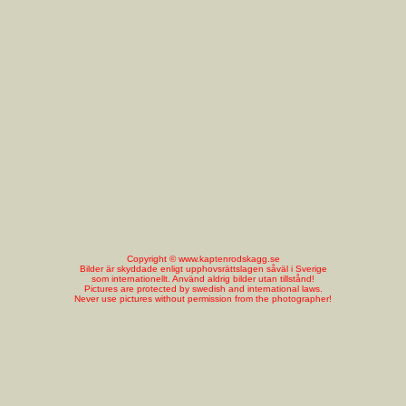
Copyright © www.kaptenrodskagg.se
Bilder är skyddade enligt upphovsrättslagen såväl i Sverige
som internationellt. Använd aldrig bilder utan tillstånd!
Pictures are protected by swedish and international laws.
Never use pictures without permission from the photographer!